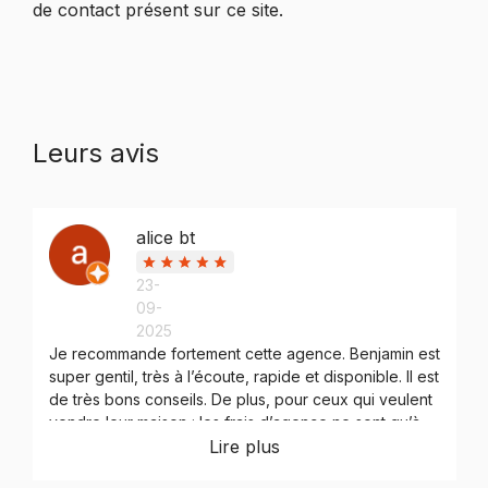
de contact présent sur ce site.
Leurs avis
alice bt
23-
09-
2025
Je recommande fortement cette agence. Benjamin est
super gentil, très à l’écoute, rapide et disponible. Il est
de très bons conseils. De plus, pour ceux qui veulent
vendre leur maison : les frais d’agence ne sont qu’à
3% : autant vous dire que c’est imbattable. Vous
Lire plus
pouvez y aller les yeux fermés