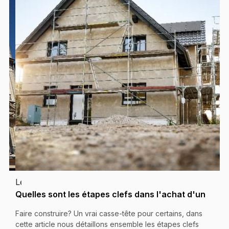
Le
18
Quelles sont les étapes clefs dans l'achat d'un
janvier
terrain à bâtir ?
Faire construire? Un vrai casse-tête pour certains, dans
2024
cette article nous détaillons ensemble les étapes clefs