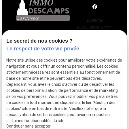
93 GRAND
PLACE
59230 SAINT-
AMAND-LES-EAUX
Le secret de nos cookies ?
03 66 88 36 24
Le respect de votre vie privée
Notre site utilise des cookies pour améliorer votre expérience de
navigation et vous offrir un contenu personnalisé. Les cookies
strictement nécessaires sont essentiels au fonctionnement de
base de notre site et ne peuvent pas être désactivés.
Cependant, vous avez le choix d'activer ou de désactiver les
SIRET :
85300832400016
cookies de personnalisation, de performance et de marketing
PLAN DU
GESTION
selon vos préférences. Vous pouvez modifier vos paramètres
SITE
DES
de cookies à tout moment en cliquant sur le lien 'Gestion des
COOKIES
cookies' situé en bas de notre site. Veuillez noter que la
POLITIQUE DE
désactivation de certains cookies peut avoir un impact sur
CONFIDENTIALITÉ
certaines fonctionnalités du site.
Continuer sans accepter
MENTIONS LÉGALES