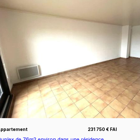
Appartement
231 750 € FAI
uplex de 76m2 environ dans une résidence