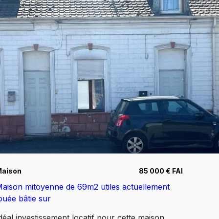
as d'extérieur. Espace commun de rangement à
a cave, 1 place de parking privative. A visiter !!
es informations sur les risques auxquels ce bien
st exposé sont disponibles sur le site
www.Géorisques.gouv
Maison
85 000 € FAI
aison mitoyenne de 69m2 utiles actuellement
ouée bâtie sur
déal investissement locatif pour cette maison