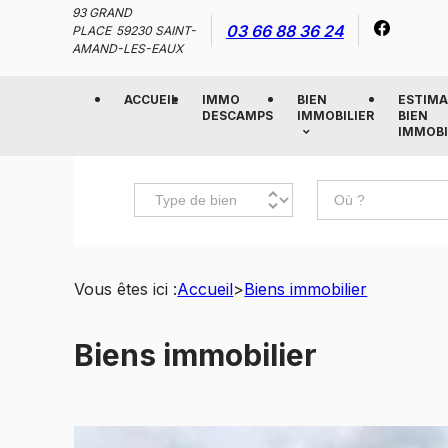
Panneau de gestion des cookies
93 GRAND
03 66 88 36 24
PLACE
59230 SAINT-
AMAND-LES-EAUX
ACCUEIL
IMMO
BIEN
ESTIMA
DESCAMPS
IMMOBILIER
BIEN
IMMOBI
Vous êtes ici :
Accueil
>
Biens immobilier
Biens immobilier