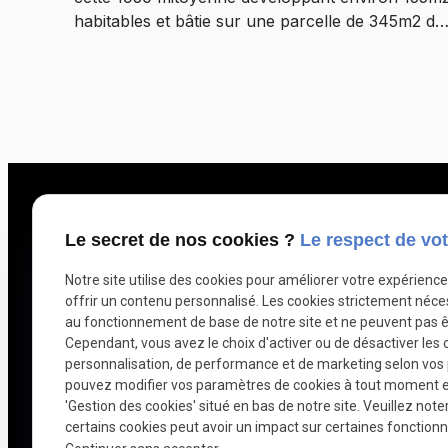
amateurs de chevaux). A visiter !!!
habitables et bâtie sur une parcelle de 345m2 de
terrain. Comprenant : hall d'entrée spacieux, cav
de deux pièces, salon/séjour de 35m2 avec
cheminées en marbre et parquet à bâtons
rompus, cuisine aménagée coin repas de 19m2
environ, espace pour la machine à laver,
rangement et WC avec lave-mains. Pergola
fermée de 16m2 environ. Au premier :
dégagement, 3 chambres dont une avec placards
salle de douche avec WC. Au second : palier,
Le secret de nos cookies ?
Le respect de vot
suite parentale comprenant rangements, espace
Notre site utilise des cookies pour améliorer votre expérienc
nuit et salle de bains. CCgaz de ville, double
offrir un contenu personnalisé. Les cookies strictement néce
vitrage PVC volets roulants manuels, fibre, tout 
au fonctionnement de base de notre site et ne peuvent pas ê
l'égout. A l'extérieur : jardin clos et arboré,
Cependant, vous avez le choix d'activer ou de désactiver les 
dépendances (chaufferie/abris de jardin). A visite
personnalisation, de performance et de marketing selon vos
! Emplacement idéal !! Beaux volumes !! Les
pouvez modifier vos paramètres de cookies à tout moment en 
informations sur les risques auxquels ce bien est
'Gestion des cookies' situé en bas de notre site. Veuillez note
certains cookies peut avoir un impact sur certaines fonctionna
exposé sont disponibles sur le site