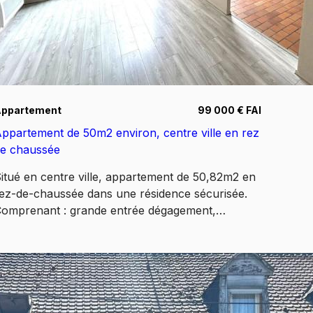
Appartement
99 000 € FAI
ppartement de 50m2 environ, centre ville en rez
e chaussée
itué en centre ville, appartement de 50,82m2 en
ez-de-chaussée dans une résidence sécurisée.
omprenant : grande entrée dégagement,
ossibilité espace bureau, salle de douche,
égagement, WC avec lave-mains, chambre avec
lacards de rangement, séjour lumineux de 14m2
nviron ouvert sur la cuisine équipée de 11m2
nviron, espace rangement. Chauffage électrique,
out à l'égout, double vitrage alu, volets manuels.