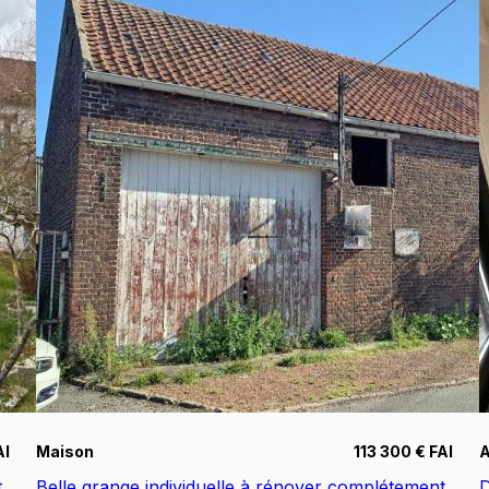
AI
Maison
113 300 € FAI
t
Belle grange individuelle à rénover complétement
D