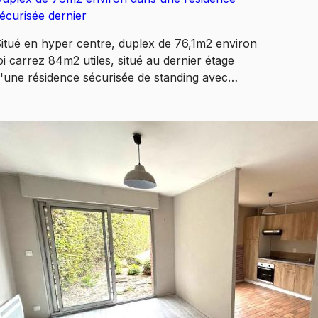
écurisée dernier
itué en hyper centre, duplex de 76,1m2 environ
oi carrez 84m2 utiles, situé au dernier étage
'une résidence sécurisée de standing avec
scenseur. Comprenant : hall d'entrée, WC, pièce
e vie de 29m2 environ avec terrasse exposée
UEST vue sur la tour abbatiale, cuisine séparée
vec terrasse exposée EST et vue parking.
angements/buanderie sous escalier. A l'étage :
alier avec rangements, 2 chambres dont une
vec grands placards. Vélux neufs avec volets
lectriques, double vitrage bois avec volets
anuels, chauffage électrique, tout à l'égout.
ave de 5,89m2 en sous-sol. 1 place de parking
rivative !! A visiter !! Rare sur le secteur !! Les
nformations sur les risques auxquels ce bien est
xposé sont disponibles sur le site
www.Géorisques.gouv