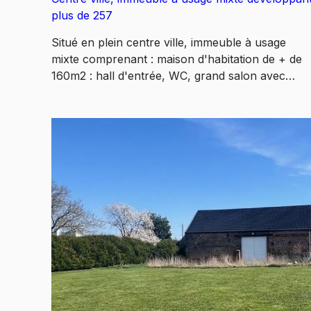
plus de 257
Situé en plein centre ville, immeuble à usage
mixte comprenant : maison d'habitation de + de
160m2 : hall d'entrée, WC, grand salon avec
cheminée, séjour, cuisine séparée, couloir avec
rangements, pièce rangements, cave de 3 pièces
à l'étage : palier, salle de bains, 4 chambres +
salle de douche. CCgaz de ville, tout à l'égout.
Pour la partie professionnelle : environ 95m2,
accès indépendant, 5 pièces dont une pièce
d'eau, à l'étage : bureau, grenier et SAUNA. A
l'extérieur : jardin clos et arboré, espace terrass
et barbecue, exposition SUD/EST. Vue sur la tou
abbatiale, 4 garages pour 116m2 environ, portail
motorisé, parking plusieurs véhicules !! Idéal deu
logements ou profession libérale ou grande
maison familiale. Beau potentiel mais travaux à
prévoir !! Les informations sur les risques