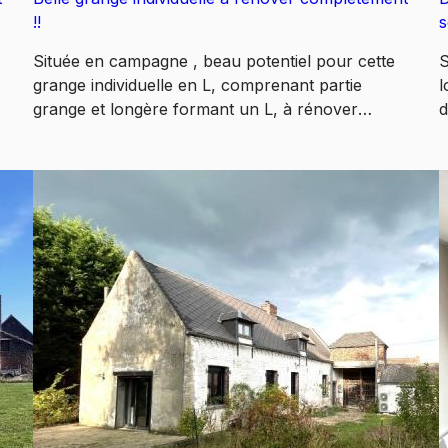
!!
s
Située en campagne , beau potentiel pour cette
S
grange individuelle en L, comprenant partie
l
grange et longère formant un L, à rénover
d
complétement et à aménager. Le tout bâti sur
a
,
479m2 de terrain, exposition NORD. Compteur
d
eau et électricité existant, raccordement possible
O
au tout à l'égout. Un permis de construire avait
a
déjà été validé par la mairie !! Comprenant
R
actuellement : 3 pièces en bas + grenier +
p
dépendances (longère) en L aménageable
a
e
également. Passage côté gauche pour rentrer les
é
r
véhicules sur le terrain !! A visiter !! Possibilité
m
120m2 habitables environ voire + ! Les
C
x
informations sur les risques auxquels ce bien est
p
exposé sont disponibles sur le site
i
'www.Géorisques.gouv'.
e