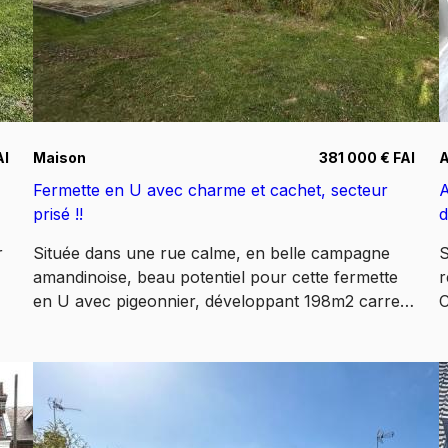
AI
Maison
381 000 € FAI
Fermette en U avec charme et cachet, secteur
A
prisé !!
d
r
Située dans une rue calme, en belle campagne
S
amandinoise, beau potentiel pour cette fermette
r
en U avec pigeonnier, développant 198m2 carrez
C
et 254m2 utiles sans compter les dépendances.
p
Le tout bâti sur une parcelle de 1310m2 exposée
d
SUD/OUEST. Comprenant : grande pièce de vie
p
r
ouverte de 63m2 environ comprenant grande
e
cuisine équipée avec salle à manger et coin salon
e
séparé par la cheminée feu de bois (insert)
t