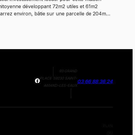
itoyenne développant 72m2 utiles et 61m2
arrez environ, bâtie sur une parcelle de 204m2
xposée SUD. Actuellement louée pour 580
uros par mois. Vendue louée, bail en cours de
alidité jusque mai 2027. Comprenant : pièce de
ie de 22m2, couloir, salle de douche avec WC et
space machine, cuisine non équipée donnant sur
ardin de 9,5m2. A l'étage : palier, 2 chambres.
hauffage électrique, tout à l'égout, double
itrage bois, fibre. A l'extérieur : terrasse non
93 GRAND
arrelée, jardin clos. A visiter !! Les informations
PLACE
59230 SAINT-
03 66 88 36 24
ur les risques auxquels ce bien est exposé sont
AMAND-LES-EAUX
isponibles sur le site Géorisques.
PLAN
DU