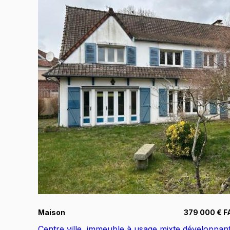
Maison
379 000 € F
Centre ville, immeuble à usage mixte développan