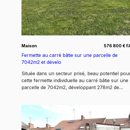
auxquels ce bien est exposé sont disponibles sur
le site www.Géorisques.gouv
Maison
576 800 € F
Fermette au carré bâtie sur une parcelle de
7042m2 et dévelo
Située dans un secteur prisé, beau potentiel pou
cette fermette individuelle au carré bâtie sur une
parcelle de 7042m2, développant 278m2 de
superficie habitable et 234m2 loi carrez.
Comprenant : pour la maison principale : hall
d'entrée, cuisine équipée coin repas de + de
20m2, cave, salle de bains avec WC, salon/séjou
pour une superficie de 60m2 environ, chambre
en bas + deux pièces attenantes bureau et/ou