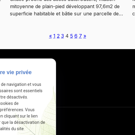
mitoyenne de plain-pied développant 97,6m2 de
m
e
superficie habitable et bâtie sur une parcelle de
c
346m2. Comprenant : pièce de vie de 27m2,
e
cuisine séparée coin repas de 21,47m2, 2
e
chambres de 17 et 12m2, espace buanderie, WC,
v
«
1
2
3
4
5
6
7
»
salle de bains avec coin machine, couloir, cellier,
v
garage de 19m2. Grenier accessible par le garage,
e
tout à l'égout, ccgaz de ville, panneaux solaires.
j
,
A l'extérieur ; terrasse, jardin clos exposé
C
SUD/EST, coin potager. Dépendance atelier de
v
re vie privée
14m2 avec chambre au dessus séparée de la
c
e de navigation et vous
maison (accès par escalier extérieur) de 13,4m2.
s
ssaires sont essentiels
à
A visiter !! Travaux à prévoir . Les informations
d
tre désactivés.
sur les risques auxquels ce bien est exposé sont
cookies de
r
disponibles sur le site Géorisques.
 préférences. Vous
cliquant sur le lien
r que la désactivation de
lités du site.