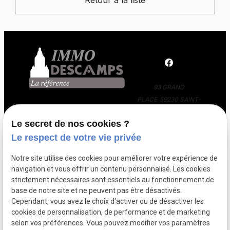
Retour à la liste
93 GRAND
PLACE
59230 SAINT-
AMAND-LES-EAUX
Le secret de nos cookies ?
03 66 88 36 24
Le respect de votre vie privée
Notre site utilise des cookies pour améliorer votre expérience de
navigation et vous offrir un contenu personnalisé. Les cookies
strictement nécessaires sont essentiels au fonctionnement de
base de notre site et ne peuvent pas être désactivés.
Cependant, vous avez le choix d'activer ou de désactiver les
SIRET :
85300832400016
cookies de personnalisation, de performance et de marketing
PLAN DU
GESTION
selon vos préférences. Vous pouvez modifier vos paramètres
SITE
DES