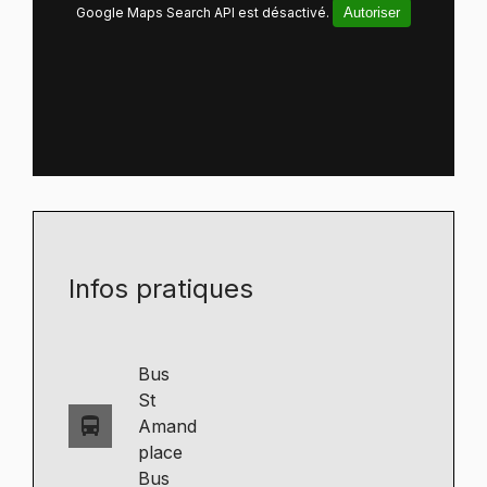
Google Maps Search API est désactivé.
Autoriser
Infos pratiques
Bus
St
directions_bus
Amand
place
Bus