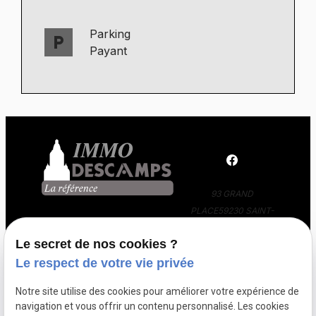
Parking
local_parking
Payant
93 GRAND
PLACE
59230 SAINT-
AMAND-LES-EAUX
Le secret de nos cookies ?
03 66 88 36 24
Le respect de votre vie privée
Notre site utilise des cookies pour améliorer votre expérience de
navigation et vous offrir un contenu personnalisé. Les cookies