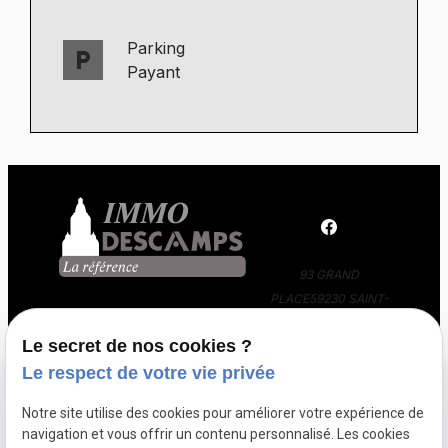
Parking
local_parking
Payant
93 GRAND
PLACE
59230 SAINT-
AMAND-LES-EAUX
Le secret de nos cookies ?
03 66 88 36 24
Le respect de votre vie privée
Notre site utilise des cookies pour améliorer votre expérience de
navigation et vous offrir un contenu personnalisé. Les cookies