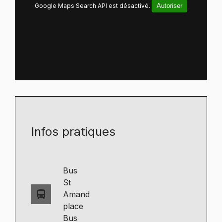
Google Maps Search API est désactivé.
Autoriser
Infos pratiques
Bus
St
directions_bus
Amand
place
Bus